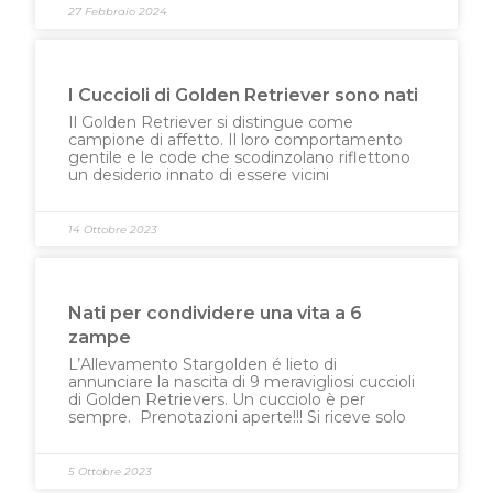
27 Febbraio 2024
I Cuccioli di Golden Retriever sono nati
Il Golden Retriever si distingue come
campione di affetto. Il loro comportamento
gentile e le code che scodinzolano riflettono
un desiderio innato di essere vicini
14 Ottobre 2023
Nati per condividere una vita a 6
zampe
L’Allevamento Stargolden é lieto di
annunciare la nascita di 9 meravigliosi cuccioli
di Golden Retrievers. Un cucciolo è per
sempre. Prenotazioni aperte!!! Si riceve solo
5 Ottobre 2023